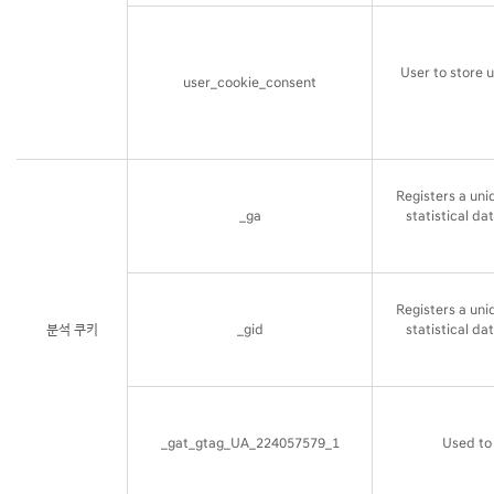
User to store 
user_cookie_consent
Registers a uni
_ga
statistical da
Registers a uni
분석 쿠키
_gid
statistical da
_gat_gtag_UA_224057579_1
Used to 