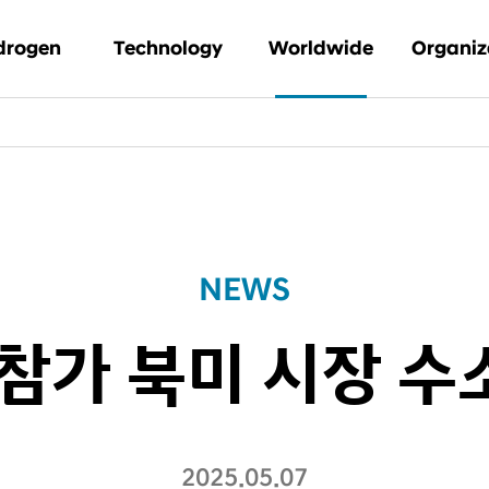
drogen
Technology
Worldwide
Organiz
 수소인가
Waste-to-
뉴스
글로벌 거
hydrogen
 브랜드 스토리
아카이브
문의
PEM 수전해
WO 솔루션
비즈니스
NEWS
수소연료전지 솔루션
참가 북미 시장 수
2025.05.07