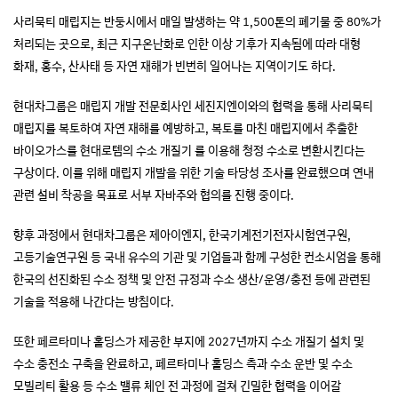
사리묵티 매립지는 반둥시에서 매일 발생하는 약 1,500톤의 폐기물 중 80%가
처리되는 곳으로, 최근 지구온난화로 인한 이상 기후가 지속됨에 따라 대형
화재, 홍수, 산사태 등 자연 재해가 빈번히 일어나는 지역이기도 하다.
현대차그룹은 매립지 개발 전문회사인 세진지엔이와의 협력을 통해 사리묵티
매립지를 복토하여 자연 재해를 예방하고, 복토를 마친 매립지에서 추출한
바이오가스를 현대로템의 수소 개질기 를 이용해 청정 수소로 변환시킨다는
구상이다. 이를 위해 매립지 개발을 위한 기술 타당성 조사를 완료했으며 연내
관련 설비 착공을 목표로 서부 자바주와 협의를 진행 중이다.
향후 과정에서 현대차그룹은 제아이엔지, 한국기계전기전자시험연구원,
고등기술연구원 등 국내 유수의 기관 및 기업들과 함께 구성한 컨소시엄을 통해
한국의 선진화된 수소 정책 및 안전 규정과 수소 생산/운영/충전 등에 관련된
기술을 적용해 나간다는 방침이다.
또한 페르타미나 홀딩스가 제공한 부지에 2027년까지 수소 개질기 설치 및
수소 충전소 구축을 완료하고, 페르타미나 홀딩스 측과 수소 운반 및 수소
모빌리티 활용 등 수소 밸류 체인 전 과정에 걸쳐 긴밀한 협력을 이어갈