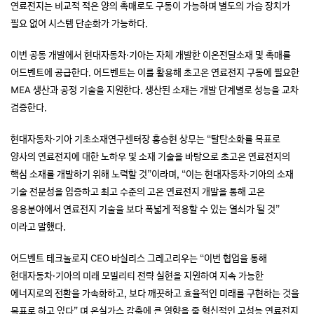
연료전지는 비교적 적은 양의 촉매로도 구동이 가능하며 별도의 가습 장치가
필요 없어 시스템 단순화가 가능하다.
이번 공동 개발에서 현대자동차·기아는 자체 개발한 이온전달소재 및 촉매를
어드벤트에 공급한다. 어드벤트는 이를 활용해 초고온 연료전지 구동에 필요한
MEA 생산과 공정 기술을 지원한다. 생산된 소재는 개발 단계별로 성능을 교차
검증한다.
현대자동차·기아 기초소재연구센터장 홍승현 상무는 “탈탄소화를 목표로
양사의 연료전지에 대한 노하우 및 소재 기술을 바탕으로 초고온 연료전지의
핵심 소재를 개발하기 위해 노력할 것”이라며, “이는 현대자동차·기아의 소재
기술 전문성을 입증하고 최고 수준의 고온 연료전지 개발을 통해 고온
응용분야에서 연료전지 기술을 보다 폭넓게 적용할 수 있는 열쇠가 될 것”
이라고 말했다.
어드벤트 테크놀로지 CEO 바실리스 그레고리우는 “이번 협업을 통해
현대자동차·기아의 미래 모빌리티 전략 실현을 지원하여 지속 가능한
에너지로의 전환을 가속화하고, 보다 깨끗하고 효율적인 미래를 구현하는 것을
목표로 하고 있다” 며 온실가스 감축에 큰 영향을 줄 혁신적인 고성능 연료전지